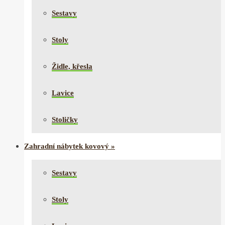
Sestavy
Stoly
Židle, křesla
Lavice
Stoličky
Zahradní nábytek kovový
»
Sestavy
Stoly