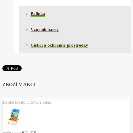
Belinka
Vzorník barev
Čistící a ochranné prostředky
ZBOŽÍ V AKCI
Dětské křeslo DISNEY relax
naše cena
621 Kč