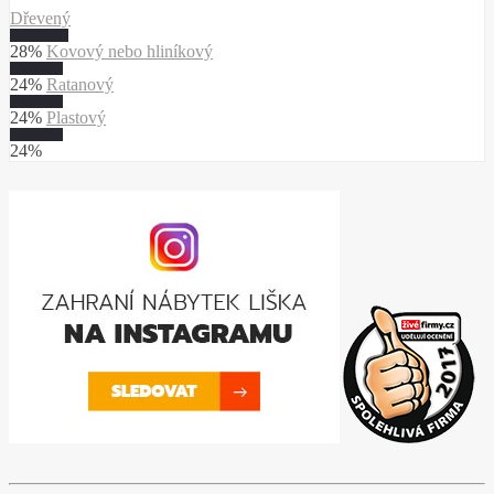
Dřevený
28%
Kovový nebo hliníkový
24%
Ratanový
24%
Plastový
24%