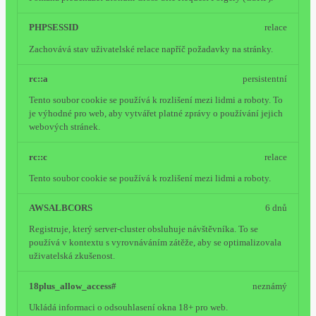
PHPSESSID
relace
Zachovává stav uživatelské relace napříč požadavky na stránky.
rc::a
persistentní
Tento soubor cookie se používá k rozlišení mezi lidmi a roboty. To
je výhodné pro web, aby vytvářet platné zprávy o používání jejich
webových stránek.
rc::c
relace
Tento soubor cookie se používá k rozlišení mezi lidmi a roboty.
AWSALBCORS
6 dnů
Registruje, který server-cluster obsluhuje návštěvníka. To se
používá v kontextu s vyrovnáváním zátěže, aby se optimalizovala
uživatelská zkušenost.
18plus_allow_access#
neznámý
Ukládá informaci o odsouhlasení okna 18+ pro web.