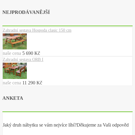
NEJPRODÁVANĚJŠÍ
Zahradní sestava Hospoda clasic 150 cm
naše cena
5 690 Kč
Zahradní sestava ORB I
naše cena
11 290 Kč
ANKETA
Jaký druh nábytku se vám nejvíce líbí?Děkujeme za Vaši odpověd