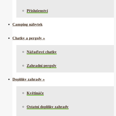
Příslušenství
Camping nábytek
Chatky a pergoly
»
Nářaďové chatky
Zahradní pergoly
Doplňky zahrady
»
Květináče
Ostatní doplňky zahrady