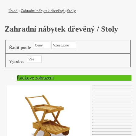
Úvod
»
Zahradní nábytek dřevěný
»
Stoly
Zahradní nábytek dřevěný / Stoly
Ceny
Vzestupně
Řadit podle
Vše
Výrobce
Řádkové zobrazení