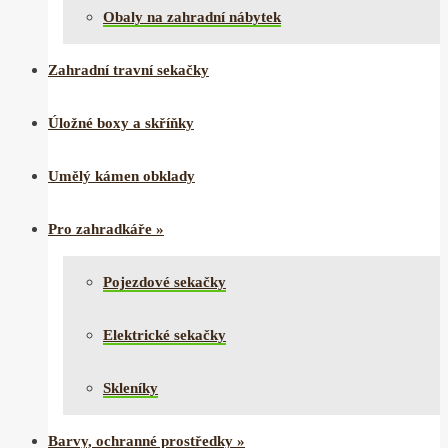
Obaly na zahradní nábytek
Zahradní travní sekačky
Úložné boxy a skříňky
Umělý kámen obklady
Pro zahradkáře
»
Pojezdové sekačky
Elektrické sekačky
Skleníky
Barvy, ochranné prostředky
»