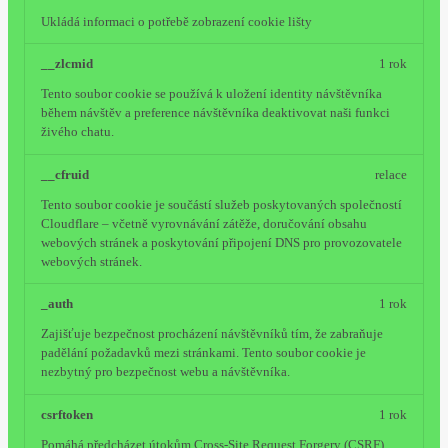
Ukládá informaci o potřebě zobrazení cookie lišty
__zlcmid
1 rok
Tento soubor cookie se používá k uložení identity návštěvníka
během návštěv a preference návštěvníka deaktivovat naši funkci
živého chatu.
__cfruid
relace
Tento soubor cookie je součástí služeb poskytovaných společností
Cloudflare – včetně vyrovnávání zátěže, doručování obsahu
webových stránek a poskytování připojení DNS pro provozovatele
webových stránek.
_auth
1 rok
Zajišťuje bezpečnost procházení návštěvníků tím, že zabraňuje
padělání požadavků mezi stránkami. Tento soubor cookie je
nezbytný pro bezpečnost webu a návštěvníka.
csrftoken
1 rok
Pomáhá předcházet útokům Cross-Site Request Forgery (CSRF).