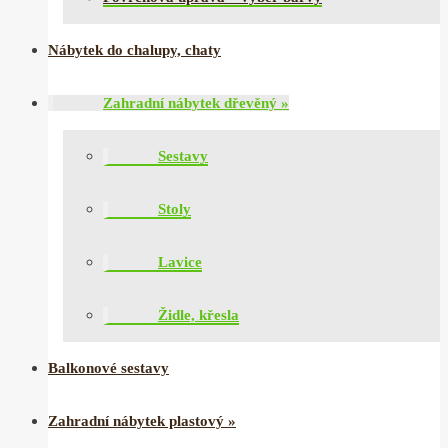
Nábytek do chalupy, chaty
Zahradní nábytek dřevěný
»
Sestavy
Stoly
Lavice
Židle, křesla
Balkonové sestavy
Zahradní nábytek plastový
»