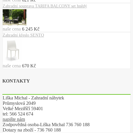
Zahradní souprava TARIFA BALCONY set hnědý
naše cena
6 245 Kč
Zahradní křeslo SENTO
naše cena
670 Kč
KONTAKTY
Liška Michal - Zahradní nábytek
Průmyslová 2049
Velké Meziříčí 59401
tel:
566 524 674
napište nám
Zodpovědná osoba-Liška Michal 736 760 188
Dotazy na zboží - 736 760 188