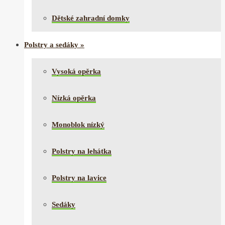
Dětské zahradní domky
Polstry a sedáky
»
Vysoká opěrka
Nízká opěrka
Monoblok nízký
Polstry na lehátka
Polstry na lavice
Sedáky