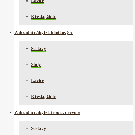
Lavice
Křesla, židle
Zahradní nábytek hliníkový
»
Sestavy
Stoly
Lavice
Křesla, židle
Zahradní nábytek tropic. dřevo
»
Sestavy