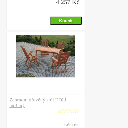
4 257 Kč
Zahradní dřevěný stůl HOLI
mořený
naše cena