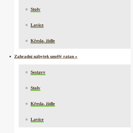
Stoly
Lavice
Křesla, židle
Zahradní nábytek umělý ratan
»
Sestavy
Stoly
Křesla, židle
Lavice