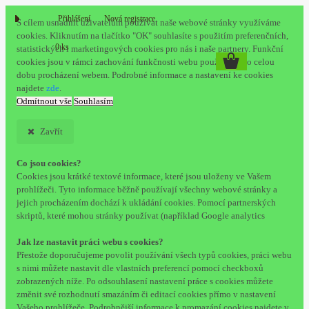
Přihlášení
Nová registrace
S cílem usnadnit uživatelům používat naše webové stránky využíváme
cookies. Kliknutím na tlačítko "OK" souhlasíte s použitím preferenčních,
0 ks
statistických i marketingových cookies pro nás i naše partnery. Funkční
cookies jsou v rámci zachování funkčnosti webu používány po celou
dobu procházení webem. Podrobné informace a nastavení ke cookies
najdete
zde
.
Odmítnout vše
Souhlasím
Zavřít
Co jsou cookies?
Cookies jsou krátké textové informace, které jsou uloženy ve Vašem
prohlížeči. Tyto informace běžně používají všechny webové stránky a
jejich procházením dochází k ukládání cookies. Pomocí partnerských
skriptů, které mohou stránky používat (například Google analytics
Jak lze nastavit práci webu s cookies?
Přestože doporučujeme povolit používání všech typů cookies, práci webu
s nimi můžete nastavit dle vlastních preferencí pomocí checkboxů
zobrazených níže. Po odsouhlasení nastavení práce s cookies můžete
změnit své rozhodnutí smazáním či editací cookies přímo v nastavení
Vašeho prohlížeče. Podrobnější informace k promazání cookies najdete v