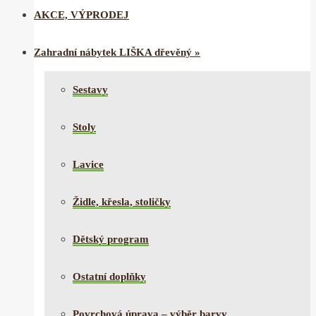
AKCE, VÝPRODEJ
Zahradní nábytek LIŠKA dřevěný
»
Sestavy
Stoly
Lavice
Židle, křesla, stoličky
Dětský program
Ostatní doplňky
Povrchová úprava – výběr barvy