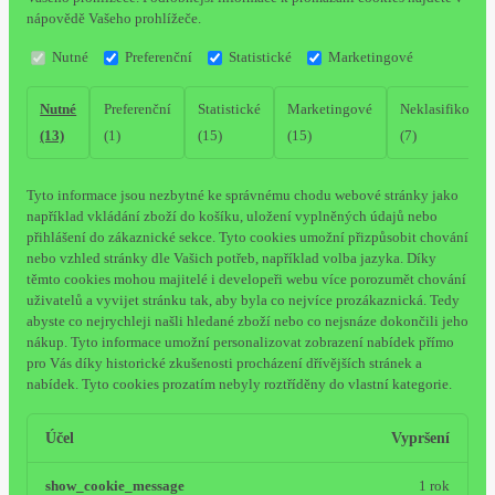
nápovědě Vašeho prohlížeče.
Nutné
Preferenční
Statistické
Marketingové
Nutné
Preferenční
Statistické
Marketingové
Neklasifikovan
(13)
(1)
(15)
(15)
(7)
Tyto informace jsou nezbytné ke správnému chodu webové stránky jako
například vkládání zboží do košíku, uložení vyplněných údajů nebo
přihlášení do zákaznické sekce.
Tyto cookies umožní přizpůsobit chování
nebo vzhled stránky dle Vašich potřeb, například volba jazyka.
Díky
těmto cookies mohou majitelé i developeři webu více porozumět chování
uživatelů a vyvijet stránku tak, aby byla co nejvíce prozákaznická. Tedy
abyste co nejrychleji našli hledané zboží nebo co nejsnáze dokončili jeho
nákup.
Tyto informace umožní personalizovat zobrazení nabídek přímo
pro Vás díky historické zkušenosti procházení dřívějších stránek a
nabídek.
Tyto cookies prozatím nebyly roztříděny do vlastní kategorie.
Účel
Vypršení
show_cookie_message
1 rok