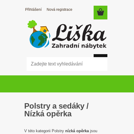
Přihlášení
Nová registrace
Úvod
»
Polstry a sedáky
»
Nízká opěrka
Polstry a sedáky /
Nízká opěrka
V této kategorii Polstry
nízká opěrka
jsou