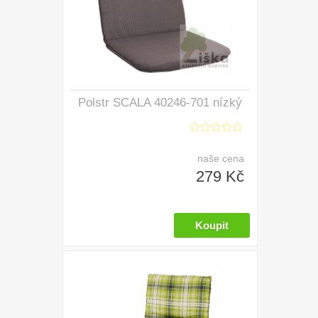
Polstr SCALA 40246-701 nízký
naše cena
279 Kč