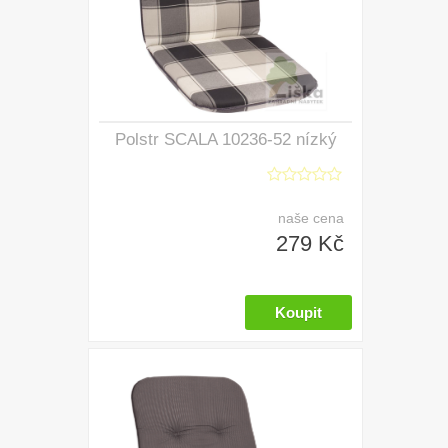
Polstr SCALA 10236-52 nízký
naše cena
279 Kč