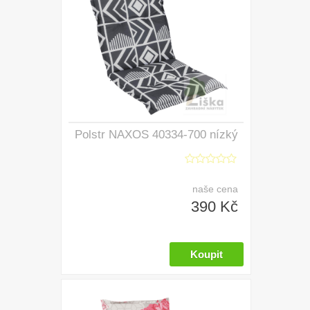
Polstr NAXOS 40334-700 nízký
naše cena
390 Kč