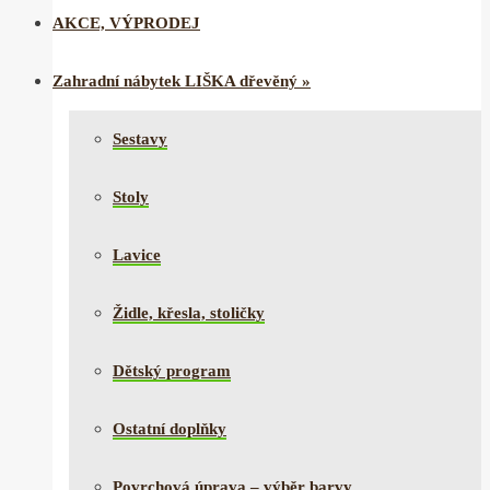
AKCE, VÝPRODEJ
Zahradní nábytek LIŠKA dřevěný
»
Sestavy
Stoly
Lavice
Židle, křesla, stoličky
Dětský program
Ostatní doplňky
Povrchová úprava – výběr barvy