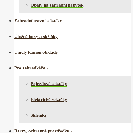
Obaly na zahradní nábytek
Zahradní travní sekačky
Úložné boxy a skříňky
Umělý kámen obklady
Pro zahradkáře
»
Pojezdové sekačky
Elektrické sekačky
Skleníky
Barvy, ochranné prostředky
»