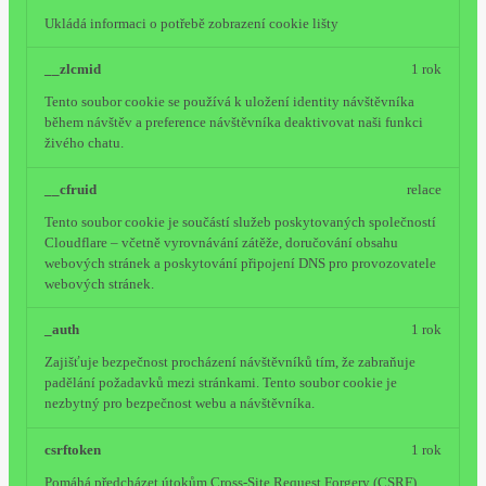
Ukládá informaci o potřebě zobrazení cookie lišty
__zlcmid
1 rok
Tento soubor cookie se používá k uložení identity návštěvníka
během návštěv a preference návštěvníka deaktivovat naši funkci
živého chatu.
__cfruid
relace
Tento soubor cookie je součástí služeb poskytovaných společností
Cloudflare – včetně vyrovnávání zátěže, doručování obsahu
webových stránek a poskytování připojení DNS pro provozovatele
webových stránek.
_auth
1 rok
Zajišťuje bezpečnost procházení návštěvníků tím, že zabraňuje
padělání požadavků mezi stránkami. Tento soubor cookie je
nezbytný pro bezpečnost webu a návštěvníka.
csrftoken
1 rok
Pomáhá předcházet útokům Cross-Site Request Forgery (CSRF).