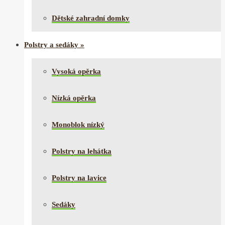
Dětské zahradní domky
Polstry a sedáky
»
Vysoká opěrka
Nízká opěrka
Monoblok nízký
Polstry na lehátka
Polstry na lavice
Sedáky