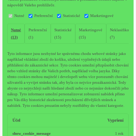
nápovědě Vašeho prohlížeče.
Nutné
Preferenční
Statistické
Marketingové
Nutné
Preferenční
Statistické
Marketingové
Neklasifikovan
(13)
(1)
(15)
(15)
(7)
Tyto informace jsou nezbytné ke správnému chodu webové stránky jako
například vkládání zboží do košíku, uložení vyplněných údajů nebo
přihlášení do zákaznické sekce.
Tyto cookies umožní přizpůsobit chování
nebo vzhled stránky dle Vašich potřeb, například volba jazyka.
Díky
těmto cookies mohou majitelé i developeři webu více porozumět chování
uživatelů a vyvijet stránku tak, aby byla co nejvíce prozákaznická. Tedy
abyste co nejrychleji našli hledané zboží nebo co nejsnáze dokončili jeho
nákup.
Tyto informace umožní personalizovat zobrazení nabídek přímo
pro Vás díky historické zkušenosti procházení dřívějších stránek a
nabídek.
Tyto cookies prozatím nebyly roztříděny do vlastní kategorie.
Účel
Vypršení
show_cookie_message
1 rok