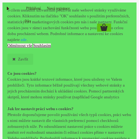
Přihlášení
Nová registrace
S cílem usnadnit uživatelům používat naše webové stránky využíváme
cookies. Kliknutím na tlačítko "OK" souhlasíte s použitím preferenčních,
0 ks
statistických i marketingových cookies pro nás i naše partnery. Funkční
cookies jsou v rámci zachování funkčnosti webu používány po celou
dobu procházení webem. Podrobné informace a nastavení ke cookies
najdete
zde
.
Odmítnout vše
Souhlasím
Zavřít
Co jsou cookies?
Cookies jsou krátké textové informace, které jsou uloženy ve Vašem
prohlížeči. Tyto informace běžně používají všechny webové stránky a
jejich procházením dochází k ukládání cookies. Pomocí partnerských
skriptů, které mohou stránky používat (například Google analytics
Jak lze nastavit práci webu s cookies?
Přestože doporučujeme povolit používání všech typů cookies, práci webu
s nimi můžete nastavit dle vlastních preferencí pomocí checkboxů
zobrazených níže. Po odsouhlasení nastavení práce s cookies můžete
změnit své rozhodnutí smazáním či editací cookies přímo v nastavení
Vašeho prohlížeče. Podrobnější informace k promazání cookies najdete v