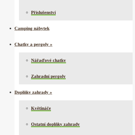
Příslušenství
Camping nábytek
Chatky a pergoly
»
Nářaďové chatky
Zahradní pergoly
Doplňky zahrady
»
Květináče
Ostatní doplňky zahrady