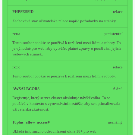
PHPSESSID
relace
Zachovává stav uživatelské relace napříč požadavky na stránky.
rc::a
persistentní
Tento soubor cookie se používá k rozlišení mezi lidmi a roboty. To
je výhodné pro web, aby vytvářet platné zprávy o používání jejich
webových stránek.
rc::c
relace
Tento soubor cookie se používá k rozlišení mezi lidmi a roboty.
AWSALBCORS
6 dnů
Registruje, který server-cluster obsluhuje návštěvníka. To se
používá v kontextu s vyrovnáváním zátěže, aby se optimalizovala
uživatelská zkušenost.
18plus_allow_access#
neznámý
Ukládá informaci o odsouhlasení okna 18+ pro web.