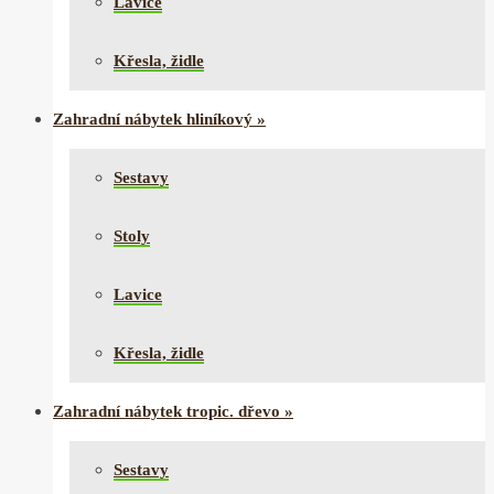
Lavice
Křesla, židle
Zahradní nábytek hliníkový
»
Sestavy
Stoly
Lavice
Křesla, židle
Zahradní nábytek tropic. dřevo
»
Sestavy