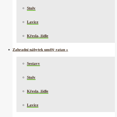
Stoly
Lavice
Křesla, židle
Zahradní nábytek umělý ratan
»
Sestavy
Stoly
Křesla, židle
Lavice