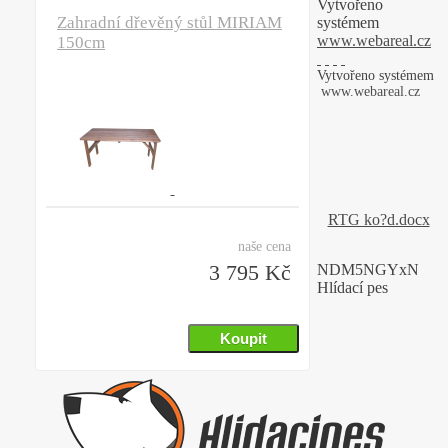
Vytvořeno
Zahradní dřevěný stůl MIRIAM
systémem
www.webareal.cz
150cm
Vytvořeno systémem
www.webareal.cz
RTG ko?d.docx
naše cena
3 795 Kč
NDM5NGYxN
Hlídací pes