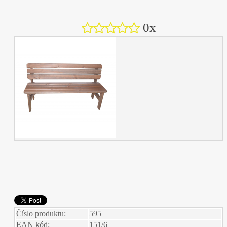
0x
Číslo produktu:
595
EAN kód:
151/6