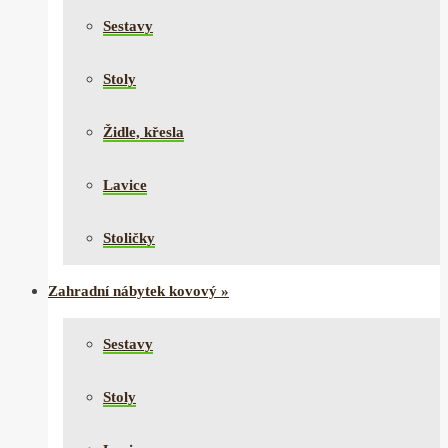
Sestavy
Stoly
Židle, křesla
Lavice
Stoličky
Zahradní nábytek kovový
»
Sestavy
Stoly